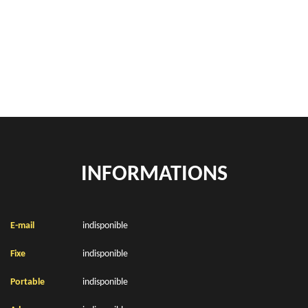
location de benne déchets verts Conteville Les Boulogne 62126
Location de bennes à gravats Conteville Les Boulogne 62126
INFORMATIONS
E-mail
indisponible
Fixe
indisponible
Portable
indisponible