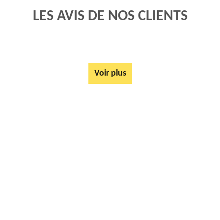
LES AVIS DE NOS CLIENTS
Voir plus
AUTRES SERVICES
Rachat ferrail et métaux Croisilles 62128
Mise à disposition de bennes Croisilles 62128
Tarif Location Benne Croisilles 62128
Location de benne Croisilles 62128
Ferrailleur Croisilles 62128