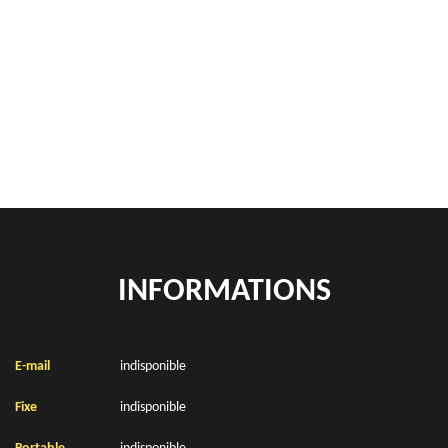
Rachat de véhicules Croisilles 62128
location de benne déchets verts Croisilles 62128
Location de bennes à gravats Croisilles 62128
INFORMATIONS
E-mail
indisponible
Fixe
indisponible