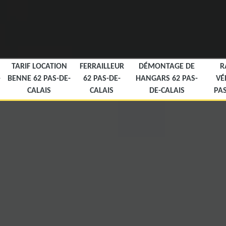
TARIF LOCATION
FERRAILLEUR
DÉMONTAGE DE
R
-
BENNE 62 PAS-DE-
62 PAS-DE-
HANGARS 62 PAS-
VÉ
CALAIS
CALAIS
DE-CALAIS
PAS