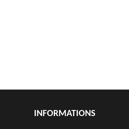
Tarif Location Benne Halinghen 62830
Location de benne Halinghen 62830
Démontage de hangars Halinghen 62830
Rachat de véhicules Halinghen 62830
location de benne déchets verts Halinghen 62830
Location de bennes à gravats Halinghen 62830
INFORMATIONS