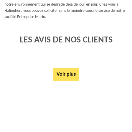
notre environnement qui se dégrade déjà de jour en jour. Chez vous à
Halinghen, vous pouvez solliciter sans le moindre souci le service de notre
société Entreprise Marin.
LES AVIS DE NOS CLIENTS
Voir plus
AUTRES SERVICES
Rachat ferrail et métaux Halinghen 62830
Mise à disposition de bennes Halinghen 62830