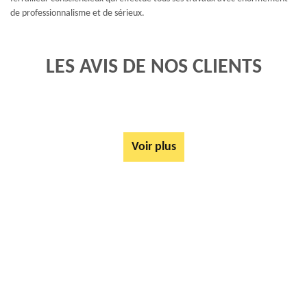
de professionnalisme et de sérieux.
LES AVIS DE NOS CLIENTS
Voir plus
AUTRES SERVICES
Rachat ferrail et métaux Mercatel 62217
Mise à disposition de bennes Mercatel 62217
Tarif Location Benne Mercatel 62217