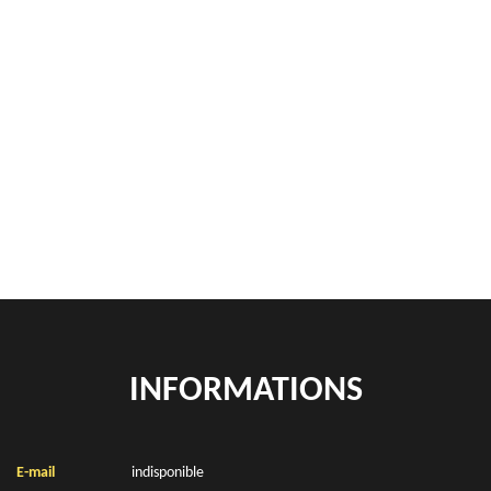
Location de benne Mercatel 62217
Démontage de hangars Mercatel 62217
Rachat de véhicules Mercatel 62217
location de benne déchets verts Mercatel 62217
Location de bennes à gravats Mercatel 62217
INFORMATIONS
E-mail
indisponible