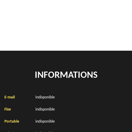
location de benne déchets verts Benifontaine 62410
Location de bennes à gravats Benifontaine 62410
INFORMATIONS
E-mail
indisponible
Fixe
indisponible
Portable
indisponible