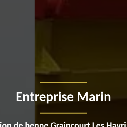
Entreprise Marin
ion de benne Graincourt Les Havr