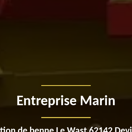
Entreprise Marin
tion de benne Le Wast 62142 Devi