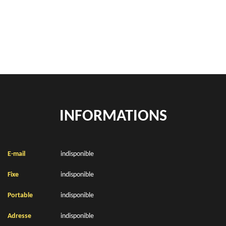
location de benne déchets verts Moyenneville 62121
Location de bennes à gravats Moyenneville 62121
INFORMATIONS
E-mail
indisponible
Fixe
indisponible
Portable
indisponible
Adresse
indisponible