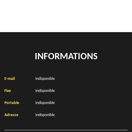
Location de bennes à gravats Nortkerque 62370
INFORMATIONS
E-mail
indisponible
Fixe
indisponible
Portable
indisponible
Adresse
indisponible