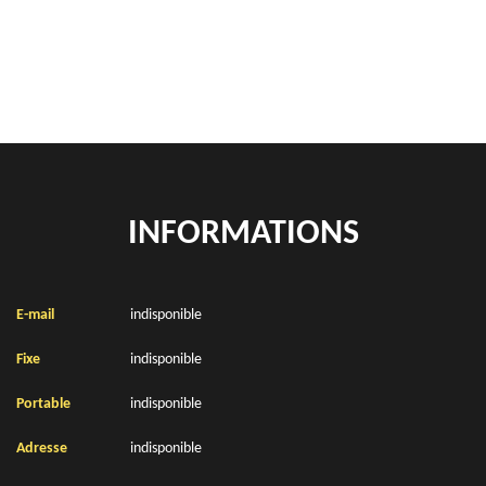
Location de bennes à gravats Saint Martin Au Laert 62500
INFORMATIONS
E-mail
indisponible
Fixe
indisponible
Portable
indisponible
Adresse
indisponible