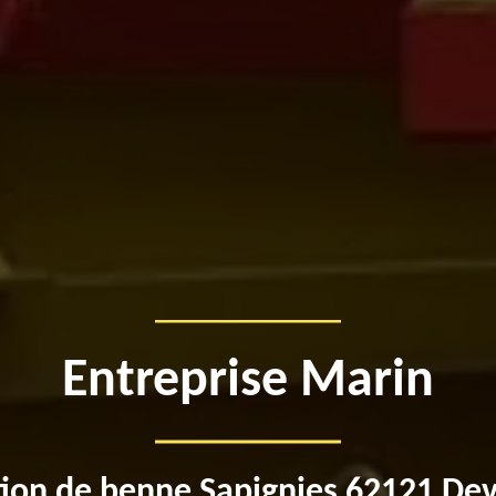
Entreprise Marin
ion de benne Sapignies 62121 Dev