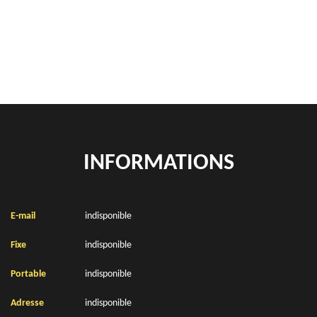
location de benne déchets verts Villers Les Cagnicourt 62182
Location de bennes à gravats Villers Les Cagnicourt 62182
INFORMATIONS
E-mail
indisponible
Fixe
indisponible
Portable
indisponible
Adresse
indisponible