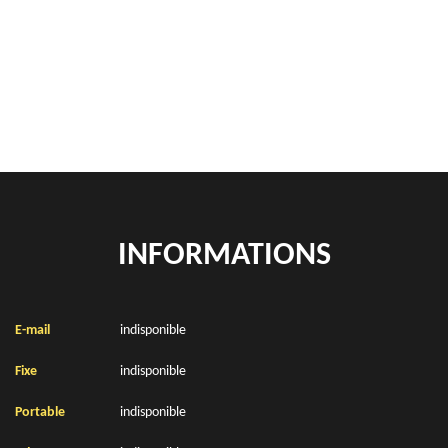
location de benne déchets verts Willeman 62770
Location de bennes à gravats Willeman 62770
INFORMATIONS
E-mail
indisponible
Fixe
indisponible
Portable
indisponible