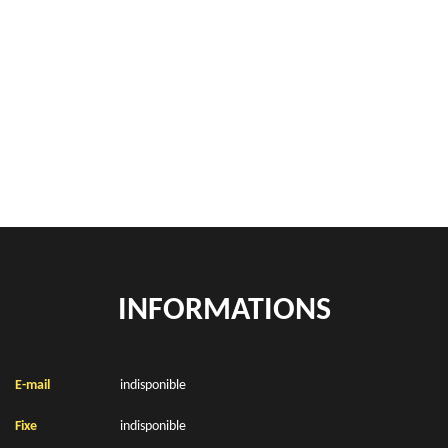
Ferrailleur Equihen Plage 62224
Démontage de hangars Equihen Plage 62224
Rachat de véhicules Equihen Plage 62224
location de benne déchets verts Equihen Plage 62224
INFORMATIONS
E-mail
indisponible
Fixe
indisponible