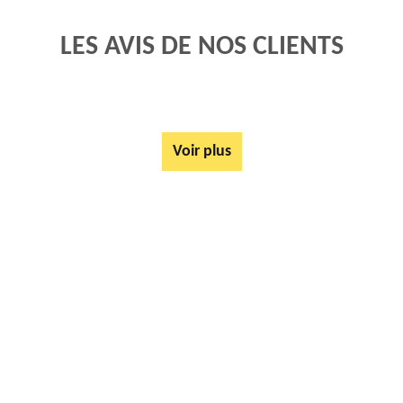
LES AVIS DE NOS CLIENTS
Voir plus
AUTRES SERVICES
Rachat ferrail et métaux Equihen Plage 62224
Mise à disposition de bennes Equihen Plage 62224
Tarif Location Benne Equihen Plage 62224
Location de benne Equihen Plage 62224