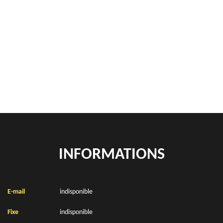
Démontage de hangars Agny 62217
Rachat de véhicules Agny 62217
location de benne déchets verts Agny 62217
Location de bennes à gravats Agny 62217
INFORMATIONS
E-mail
indisponible
Fixe
indisponible