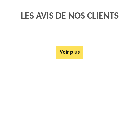
LES AVIS DE NOS CLIENTS
Voir plus
AUTRES SERVICES
Rachat ferrail et métaux Agny 62217
Tarif Location Benne Agny 62217
Location de benne Agny 62217
Ferrailleur Agny 62217