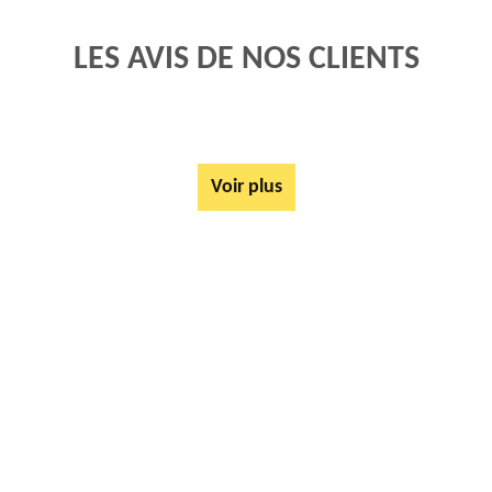
LES AVIS DE NOS CLIENTS
Voir plus
AUTRES SERVICES
Rachat ferrail et métaux Amettes 62260
Tarif Location Benne Amettes 62260
Location de benne Amettes 62260
Ferrailleur Amettes 62260