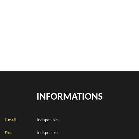
Démontage de hangars Amettes 62260
Rachat de véhicules Amettes 62260
location de benne déchets verts Amettes 62260
Location de bennes à gravats Amettes 62260
INFORMATIONS
E-mail
indisponible
Fixe
indisponible