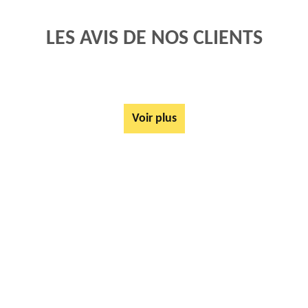
LES AVIS DE NOS CLIENTS
Voir plus
AUTRES SERVICES
Rachat ferrail et métaux Anzin Saint Aubin 62223
Tarif Location Benne Anzin Saint Aubin 62223
Location de benne Anzin Saint Aubin 62223
Ferrailleur Anzin Saint Aubin 62223