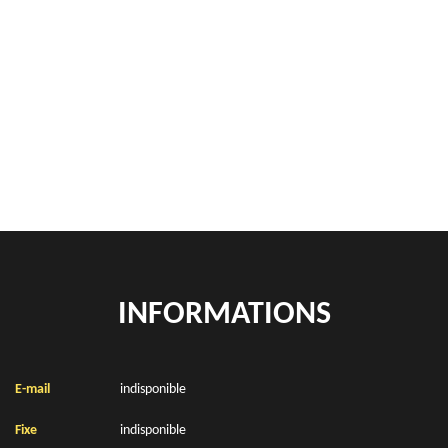
Démontage de hangars Anzin Saint Aubin 62223
Rachat de véhicules Anzin Saint Aubin 62223
location de benne déchets verts Anzin Saint Aubin 62223
Location de bennes à gravats Anzin Saint Aubin 62223
INFORMATIONS
E-mail
indisponible
Fixe
indisponible