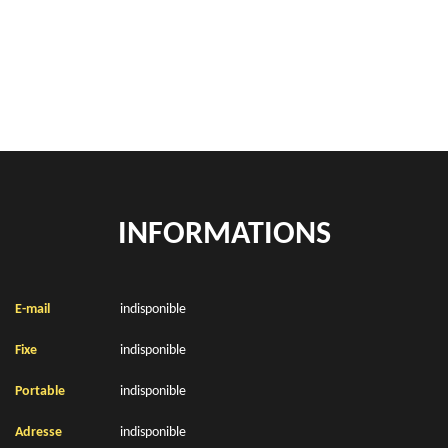
location de benne déchets verts Attin 62170
Location de bennes à gravats Attin 62170
INFORMATIONS
E-mail
indisponible
Fixe
indisponible
Portable
indisponible
Adresse
indisponible