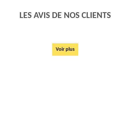
LES AVIS DE NOS CLIENTS
Voir plus
AUTRES SERVICES
Rachat ferrail et métaux Aubrometz 62390
Tarif Location Benne Aubrometz 62390
Location de benne Aubrometz 62390
Ferrailleur Aubrometz 62390