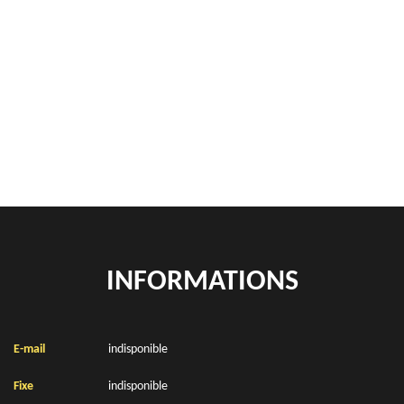
Démontage de hangars Aubrometz 62390
Rachat de véhicules Aubrometz 62390
location de benne déchets verts Aubrometz 62390
Location de bennes à gravats Aubrometz 62390
INFORMATIONS
E-mail
indisponible
Fixe
indisponible