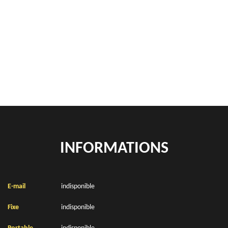
Rachat de véhicules Avesnes Le Comte 62810
location de benne déchets verts Avesnes Le Comte 62810
Location de bennes à gravats Avesnes Le Comte 62810
INFORMATIONS
E-mail
indisponible
Fixe
indisponible