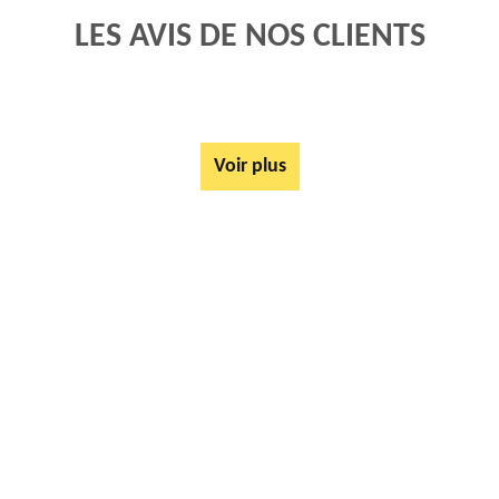
LES AVIS DE NOS CLIENTS
Voir plus
AUTRES SERVICES
Rachat ferrail et métaux Avesnes Le Comte 62810
Tarif Location Benne Avesnes Le Comte 62810
Location de benne Avesnes Le Comte 62810
Ferrailleur Avesnes Le Comte 62810
Démontage de hangars Avesnes Le Comte 62810