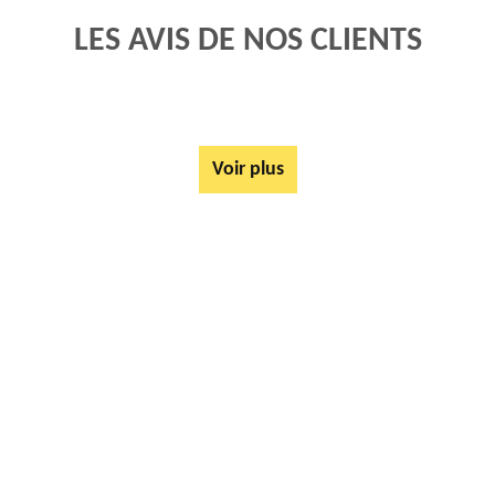
LES AVIS DE NOS CLIENTS
Voir plus
AUTRES SERVICES
Rachat ferrail et métaux Bailleul Les Pernes 62550
Tarif Location Benne Bailleul Les Pernes 62550
Location de benne Bailleul Les Pernes 62550
Ferrailleur Bailleul Les Pernes 62550
Démontage de hangars Bailleul Les Pernes 62550