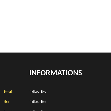
Rachat de véhicules Bailleul Les Pernes 62550
location de benne déchets verts Bailleul Les Pernes 62550
Location de bennes à gravats Bailleul Les Pernes 62550
INFORMATIONS
E-mail
indisponible
Fixe
indisponible