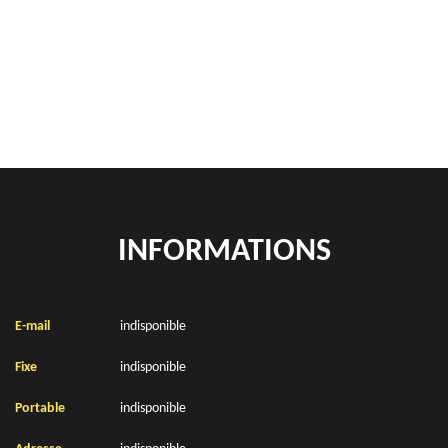
location de benne déchets verts Bavincourt 62158
Location de bennes à gravats Bavincourt 62158
INFORMATIONS
E-mail
indisponible
Fixe
indisponible
Portable
indisponible