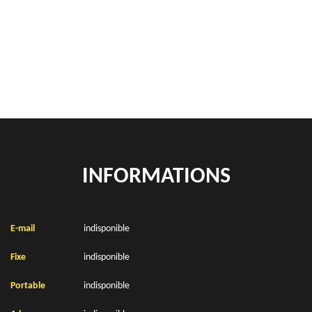
location de benne déchets verts Bealencourt 62770
Location de bennes à gravats Bealencourt 62770
INFORMATIONS
E-mail
indisponible
Fixe
indisponible
Portable
indisponible