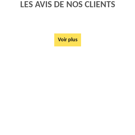
LES AVIS DE NOS CLIENTS
Voir plus
AUTRES SERVICES
Rachat ferrail et métaux Boiry Becquerelle 62128
Tarif Location Benne Boiry Becquerelle 62128
Location de benne Boiry Becquerelle 62128
Ferrailleur Boiry Becquerelle 62128
Démontage de hangars Boiry Becquerelle 62128