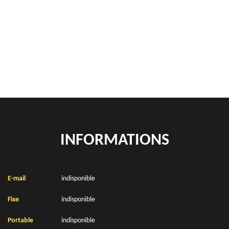
Rachat de véhicules Boiry Becquerelle 62128
location de benne déchets verts Boiry Becquerelle 62128
Location de bennes à gravats Boiry Becquerelle 62128
INFORMATIONS
E-mail
indisponible
Fixe
indisponible
Portable
indisponible