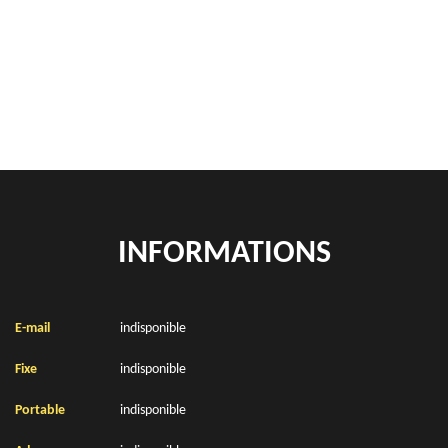
location de benne déchets verts Boiry Notre Dame 62156
Location de bennes à gravats Boiry Notre Dame 62156
INFORMATIONS
E-mail
indisponible
Fixe
indisponible
Portable
indisponible