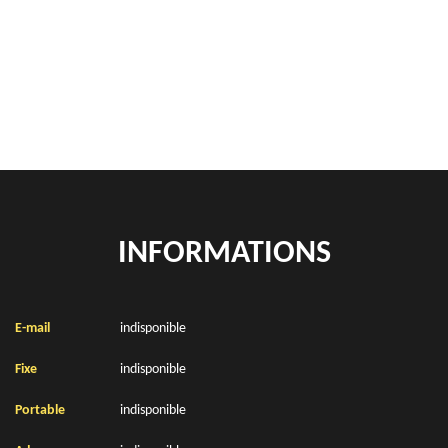
location de benne déchets verts Bruay La Buissiere 62700
Location de bennes à gravats Bruay La Buissiere 62700
INFORMATIONS
E-mail
indisponible
Fixe
indisponible
Portable
indisponible