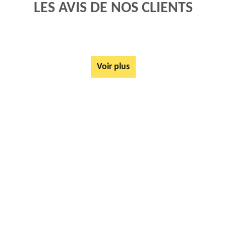
LES AVIS DE NOS CLIENTS
Voir plus
AUTRES SERVICES
Rachat ferrail et métaux Calonne Ricouart 62470
Tarif Location Benne Calonne Ricouart 62470
Location de benne Calonne Ricouart 62470
Ferrailleur Calonne Ricouart 62470
Démontage de hangars Calonne Ricouart 62470