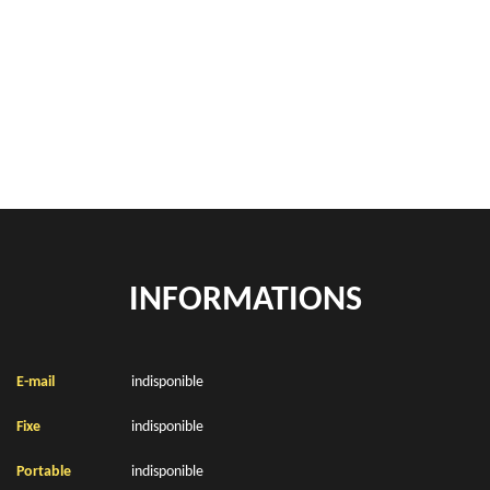
Rachat de véhicules Calonne Ricouart 62470
location de benne déchets verts Calonne Ricouart 62470
Location de bennes à gravats Calonne Ricouart 62470
INFORMATIONS
E-mail
indisponible
Fixe
indisponible
Portable
indisponible