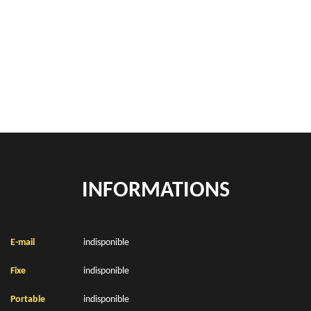
Rachat de véhicules Cambligneul 62690
location de benne déchets verts Cambligneul 62690
Location de bennes à gravats Cambligneul 62690
INFORMATIONS
E-mail
indisponible
Fixe
indisponible
Portable
indisponible