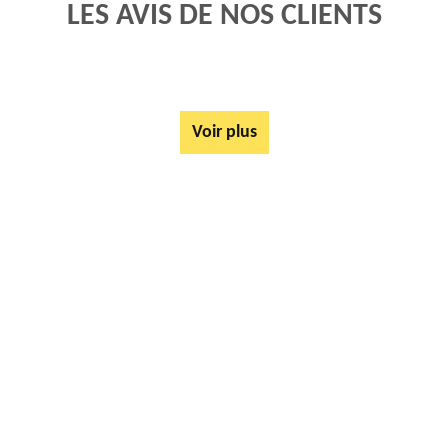
LES AVIS DE NOS CLIENTS
Voir plus
AUTRES SERVICES
Rachat ferrail et métaux Cambligneul 62690
Tarif Location Benne Cambligneul 62690
Location de benne Cambligneul 62690
Ferrailleur Cambligneul 62690
Démontage de hangars Cambligneul 62690