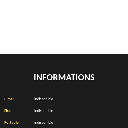
Rachat de véhicules Campigneulles Les Grandes 62170
location de benne déchets verts Campigneulles Les Grandes 62170
Location de bennes à gravats Campigneulles Les Grandes 62170
INFORMATIONS
E-mail
indisponible
Fixe
indisponible
Portable
indisponible