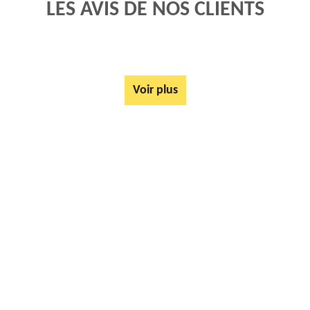
LES AVIS DE NOS CLIENTS
Voir plus
AUTRES SERVICES
Rachat ferrail et métaux Campigneulles Les Grandes 62170
Tarif Location Benne Campigneulles Les Grandes 62170
Location de benne Campigneulles Les Grandes 62170
Ferrailleur Campigneulles Les Grandes 62170
Démontage de hangars Campigneulles Les Grandes 62170