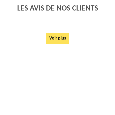
LES AVIS DE NOS CLIENTS
Voir plus
AUTRES SERVICES
Rachat ferrail et métaux Helfaut 62570
Tarif Location Benne Helfaut 62570
Location de benne Helfaut 62570
Ferrailleur Helfaut 62570
Démontage de hangars Helfaut 62570