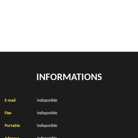
location de benne déchets verts Annequin 62149
Location de bennes à gravats Annequin 62149
INFORMATIONS
E-mail
indisponible
Fixe
indisponible
Portable
indisponible