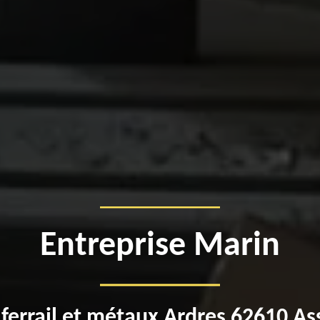
Entreprise Marin
ferrail et métaux Ardres 62610 A