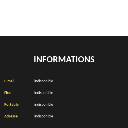
Location de bennes à gravats Auchy Au Bois 62190
INFORMATIONS
E-mail
indisponible
Fixe
indisponible
Portable
indisponible
Adresse
indisponible