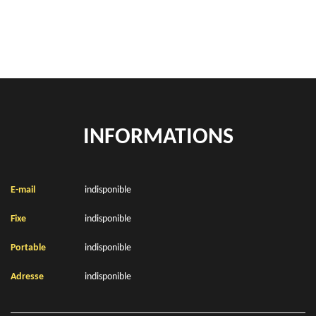
Location de bennes à gravats Bailleul Aux Cornailles 62127
INFORMATIONS
E-mail
indisponible
Fixe
indisponible
Portable
indisponible
Adresse
indisponible