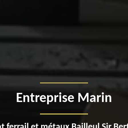
Entreprise Marin
t ferrail et métaux Bailleul Sir Ber