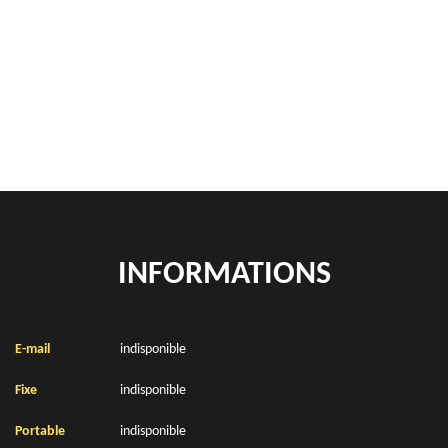
Rachat de véhicules Balinghem 62610
location de benne déchets verts Balinghem 62610
Location de bennes à gravats Balinghem 62610
INFORMATIONS
E-mail
indisponible
Fixe
indisponible
Portable
indisponible