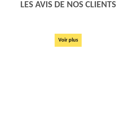
LES AVIS DE NOS CLIENTS
Voir plus
AUTRES SERVICES
Mise à disposition de bennes Balinghem 62610
Tarif Location Benne Balinghem 62610
Location de benne Balinghem 62610
Ferrailleur Balinghem 62610
Démontage de hangars Balinghem 62610