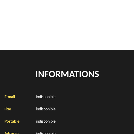
location de benne déchets verts Boisdinghem 62500
Location de bennes à gravats Boisdinghem 62500
INFORMATIONS
E-mail
indisponible
Fixe
indisponible
Portable
indisponible
Adresse
indisponible