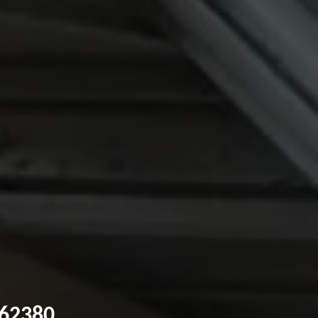
 62380