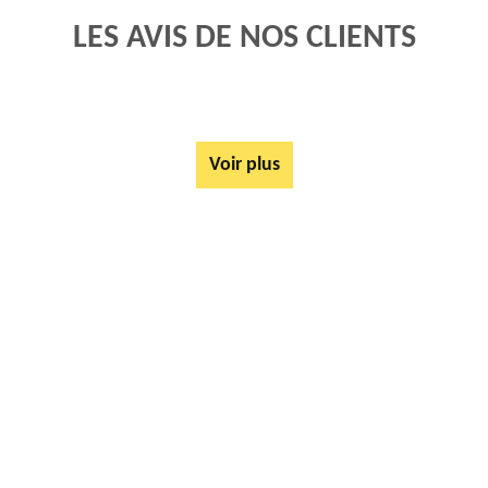
LES AVIS DE NOS CLIENTS
Voir plus
AUTRES SERVICES
Mise à disposition de bennes Campagne Les Boulonnais 62650
Tarif Location Benne Campagne Les Boulonnais 62650
Location de benne Campagne Les Boulonnais 62650
Ferrailleur Campagne Les Boulonnais 62650
Démontage de hangars Campagne Les Boulonnais 62650