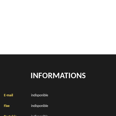
Rachat de véhicules Campagne Les Boulonnais 62650
location de benne déchets verts Campagne Les Boulonnais 62650
Location de bennes à gravats Campagne Les Boulonnais 62650
INFORMATIONS
E-mail
indisponible
Fixe
indisponible