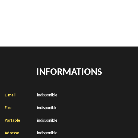
location de benne déchets verts Courcelles Le Comte 62121
Location de bennes à gravats Courcelles Le Comte 62121
INFORMATIONS
E-mail
indisponible
Fixe
indisponible
Portable
indisponible
Adresse
indisponible