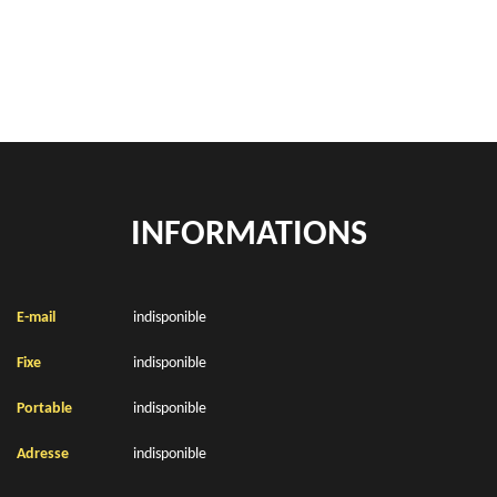
Location de bennes à gravats Croix En Ternois 62130
INFORMATIONS
E-mail
indisponible
Fixe
indisponible
Portable
indisponible
Adresse
indisponible