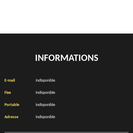
Location de bennes à gravats Enguinegatte 62145
INFORMATIONS
E-mail
indisponible
Fixe
indisponible
Portable
indisponible
Adresse
indisponible