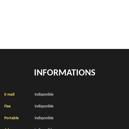
location de benne déchets verts Eperlecques 62910
Location de bennes à gravats Eperlecques 62910
INFORMATIONS
E-mail
indisponible
Fixe
indisponible
Portable
indisponible