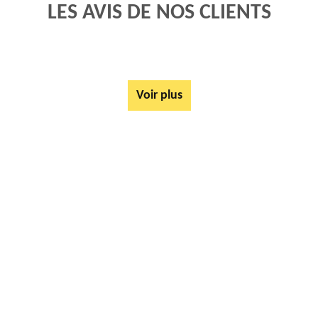
LES AVIS DE NOS CLIENTS
Voir plus
AUTRES SERVICES
Mise à disposition de bennes Fauquembergues 62560
Tarif Location Benne Fauquembergues 62560
Location de benne Fauquembergues 62560
Ferrailleur Fauquembergues 62560
Démontage de hangars Fauquembergues 62560