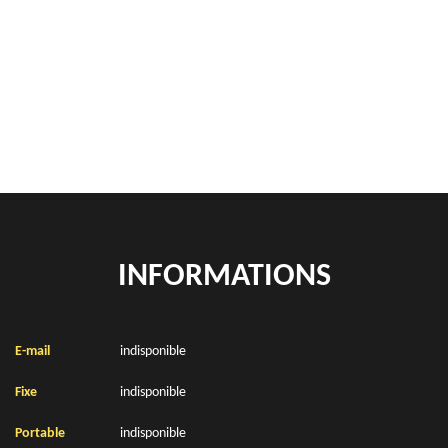
Rachat de véhicules Fauquembergues 62560
location de benne déchets verts Fauquembergues 62560
Location de bennes à gravats Fauquembergues 62560
INFORMATIONS
E-mail
indisponible
Fixe
indisponible
Portable
indisponible