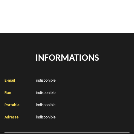
Location de bennes à gravats Fontaine L Etalon 62390
INFORMATIONS
E-mail
indisponible
Fixe
indisponible
Portable
indisponible
Adresse
indisponible