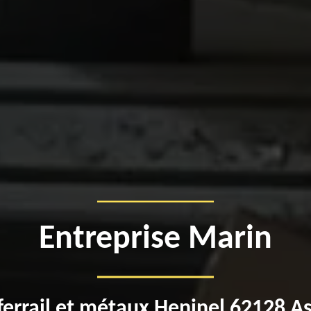
Entreprise Marin
ferrail et métaux Heninel 62128 A