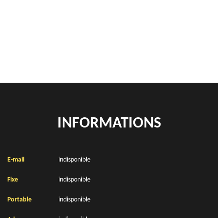
location de benne déchets verts Herbinghen 62850
Location de bennes à gravats Herbinghen 62850
INFORMATIONS
E-mail
indisponible
Fixe
indisponible
Portable
indisponible