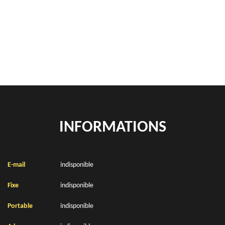
location de benne déchets verts Herlin Le Sec 62130
Location de bennes à gravats Herlin Le Sec 62130
INFORMATIONS
E-mail
indisponible
Fixe
indisponible
Portable
indisponible