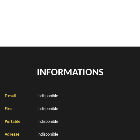
location de benne déchets verts Lambres 62120
Location de bennes à gravats Lambres 62120
INFORMATIONS
E-mail
indisponible
Fixe
indisponible
Portable
indisponible
Adresse
indisponible